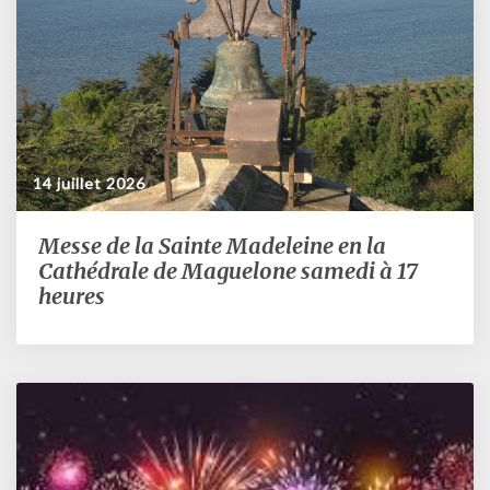
heures
14 juillet 2026
Messe de la Sainte Madeleine en la
Messe
de
Cathédrale de Maguelone samedi à 17
la
heures
Sainte
Madeleine
en
la
Cathédrale
de
Maguelone
samedi