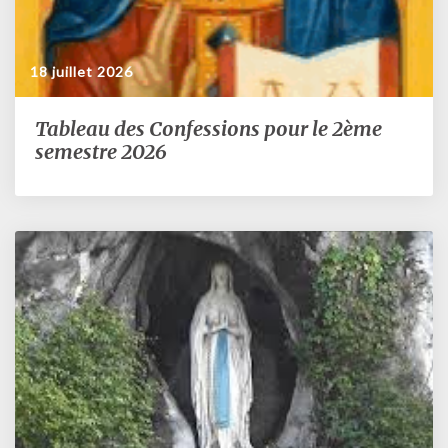
18 juillet 2026
Tableau des Confessions pour le 2ème
Tableau
des
semestre 2026
Confessions
pour
le
2ème
semestre
2026