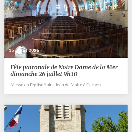
15 juillet 2026
Fête patronale de Notre Dame de la Mer
Fête
patronale
dimanche 26 juillet 9h30
de
Messe en l’église Saint Jean de Malte à Carnon.
Notre
Dame
de
la
Mer
dimanche
26
juillet