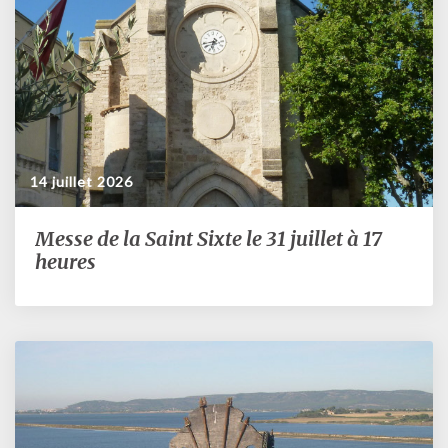
9h30
14 juillet 2026
Messe de la Saint Sixte le 31 juillet à 17
Messe
de
heures
la
Saint
Sixte
le
31
juillet
à
17