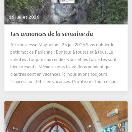
16 juillet 2026
Les annonces de la semaine du
Les
annonces
Affiche messe Maguelone 25 juil 2026 Sans oublier le
de
petit mot de Fabienne : Bonjour à toutes et à tous, Le
la
semaine
soleil est toujours au rendez-vous et les touristes sont
du
bien présents. Même si nous travaillons pendant que
d’autres sont en vacances, ici nous avons toujours
l’impression d’être en vacances. Profitez de tout ce que …