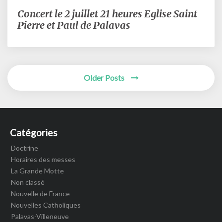
Concert le 2 juillet 21 heures Eglise Saint
Concert
le
Pierre et Paul de Palavas
2
juillet
21
heures
Posts
Older Posts
Eglise
navigation
Saint
Pierre
et
Paul
Catégories
de
Palavas
Doctrine
Horaires des messes
La Grande Motte
Non classé
Nouvelle de France
Nouvelles Catholiques
Palavas-Villeneuve