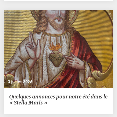
2026
3 juillet 2026
Quelques annonces pour notre été dans le
Quelques
annonces
« Stella Maris »
pour
notre