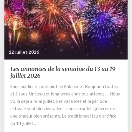
à
17
heures
12 juillet 2026
Les annonces de la semaine du 13 au 19
Les
annonces
juillet 2026
de
Sans oublier le petit mot de Fabienne : Bonjour à toutes
la
et à tous, Un beau et long week end nous attends … Nous
semaine
du
voilà déjà à la mi juillet. Les vacances et la période
13
estivale sont bien installées, sous un soleil généreux et
au
une chaleur bien présente. Le traditionnel feu d’artifice
19
du 14 juillet …
juillet