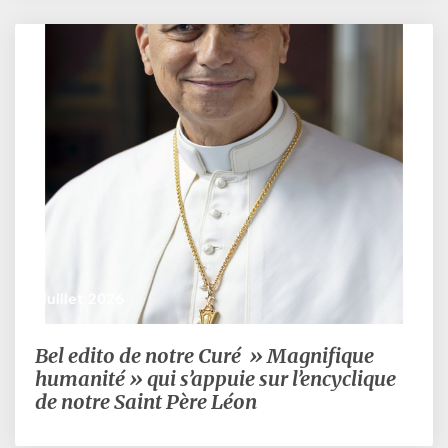
été
dans
le
« Stella
Maris »
3 juillet 2026
Bel edito de notre Curé » Magnifique
Bel
edito
humanité » qui s’appuie sur l’encyclique
de
de notre Saint Père Léon
notre
Curé