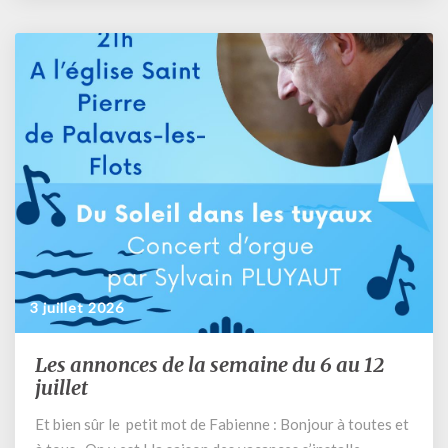
»
Magnifique
humanité »
qui
s’appuie
sur
l’encyclique
de
notre
Saint
Père
Léon
3 juillet 2026
Les annonces de la semaine du 6 au 12
Les
annonces
juillet
de
Et bien sûr le petit mot de Fabienne : Bonjour à toutes et
la