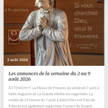
2 août 2026
Les annonces de la semaine du 2 au 9
Les
annonces
août 2026
de
ATTENION !!! La Messe de 9 heures du vendredi 7 août à
la
Saint Augustin de La Grande Motte est supprimée. La
semaine
du
veillée de 21 heures du 7 août à Saint Pierre et Paul de
2
Palavas est également supprimée Concert de Gospel