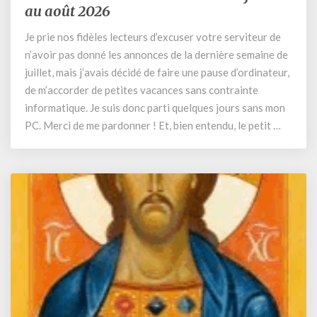
annonces
au août 2026
de
Je prie nos fidèles lecteurs d’excuser votre serviteur de
la
n’avoir pas donné les annonces de la dernière semaine de
semaine
du
juillet, mais j’avais décidé de faire une pause d’ordinateur,
27
de m’accorder de petites vacances sans contrainte
juillet
informatique. Je suis donc parti quelques jours sans mon
au
PC. Merci de me pardonner ! Et, bien entendu, le petit …
août
2026