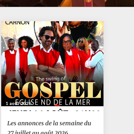
1 août 2026
Les
Les annonces de la semaine du
annonces
27 juillet au août 2026
de