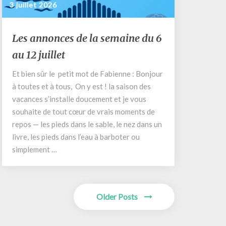
3 juillet 2026
Les
Les annonces de la semaine du 6
annonces
au 12 juillet
de
la
Et bien sûr le petit mot de Fabienne : Bonjour
semaine
à toutes et à tous, On y est ! la saison des
du
6
vacances s’installe doucement et je vous
au
souhaite de tout cœur de vrais moments de
12
repos — les pieds dans le sable, le nez dans un
juillet
livre, les pieds dans l’eau à barboter ou
simplement …
Older Posts