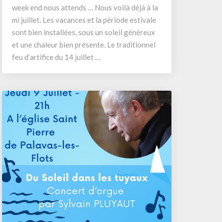
13
week end nous attends … Nous voilà déjà à la
au
mi juillet. Les vacances et la période estivale
19
sont bien installées, sous un soleil généreux
juillet
et une chaleur bien présente. Le traditionnel
2026
feu d’artifice du 14 juillet …