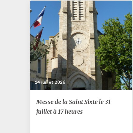
14 juillet 2026
Messe
Messe de la Saint Sixte le 31
de
juillet à 17 heures
la
Saint
Sixte
le