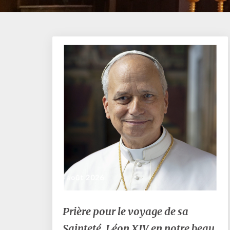
6 août 2026
Prière
Prière pour le voyage de sa
pour
Sainteté, Léon XIV en notre beau
le