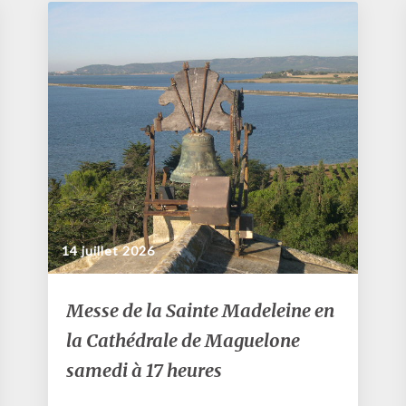
14 juillet 2026
Messe
Messe de la Sainte Madeleine en
de
la Cathédrale de Maguelone
la
Sainte
samedi à 17 heures
Madeleine
en