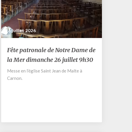
15 juillet 2026
Fête
Fête patronale de Notre Dame de
patronale
la Mer dimanche 26 juillet 9h30
de
Notre
Messe en l’église Saint Jean de Malte à
Dame
Carnon.
de
la
Mer
dimanche
26
juillet
9h30