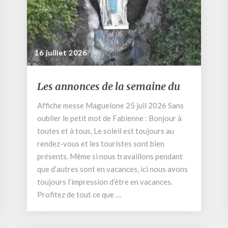
16 juillet 2026
Les
Les annonces de la semaine du
annonces
de
Affiche messe Maguelone 25 juil 2026 Sans
la
oublier le petit mot de Fabienne : Bonjour à
semaine
toutes et à tous, Le soleil est toujours au
du
rendez-vous et les touristes sont bien
présents. Même si nous travaillons pendant
que d’autres sont en vacances, ici nous avons
toujours l’impression d’être en vacances.
Profitez de tout ce que …