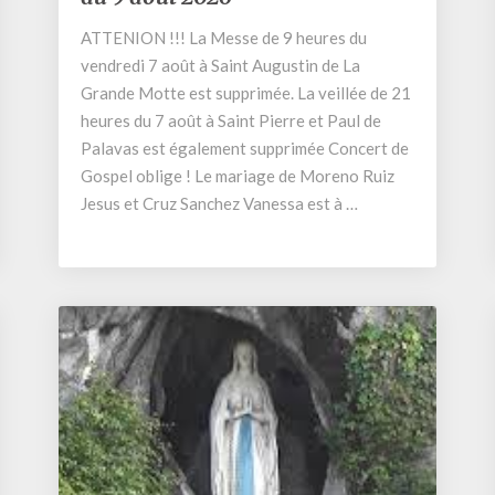
la
ATTENION !!! La Messe de 9 heures du
semaine
vendredi 7 août à Saint Augustin de La
du
2
Grande Motte est supprimée. La veillée de 21
au
heures du 7 août à Saint Pierre et Paul de
9
Palavas est également supprimée Concert de
août
Gospel oblige ! Le mariage de Moreno Ruiz
2026
Jesus et Cruz Sanchez Vanessa est à …