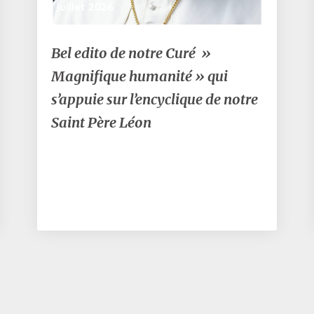
3 juillet 2026
Bel
Bel edito de notre Curé »
edito
Magnifique humanité » qui
de
notre
s’appuie sur l’encyclique de notre
Curé
Saint Père Léon
»
Magnifique
humanité »
qui
s’appuie
sur
l’encyclique
de
notre
Saint
Père
Léon