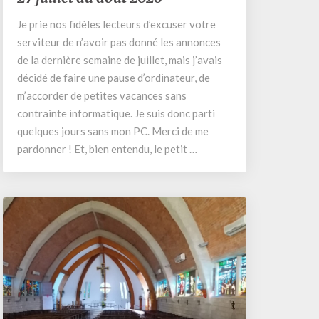
la
Je prie nos fidèles lecteurs d’excuser votre
semaine
serviteur de n’avoir pas donné les annonces
du
27
de la dernière semaine de juillet, mais j’avais
juillet
décidé de faire une pause d’ordinateur, de
au
m’accorder de petites vacances sans
août
contrainte informatique. Je suis donc parti
2026
quelques jours sans mon PC. Merci de me
pardonner ! Et, bien entendu, le petit …