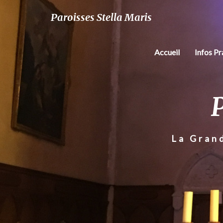
Paroisses Stella Maris
Accueil
Infos P
P
La Gran