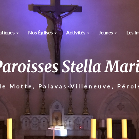
ratiques
Nos Églises
Activités
Jeunes
Les I
aroisses Stella Mar
de Motte, Palavas-Villeneuve, Pérol