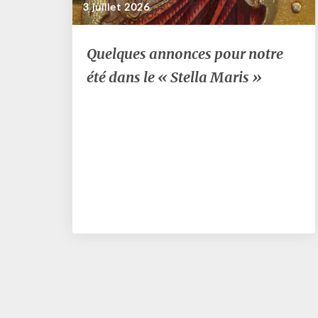
3 juillet 2026
Quelques
Quelques annonces pour notre
annonces
été dans le « Stella Maris »
pour
notre
été
dans
le
« Stella
Maris »
Posts
navigation