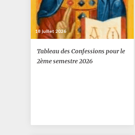
18 juillet 2026
Tableau
Tableau des Confessions pour le
des
2ème semestre 2026
Confessions
pour
le
2ème
semestre
2026