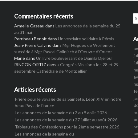
Commentaires récents
Se
for
Armelle Gazeau
dans
Les annonces de la semaine du 25
au 31 mai
A
Perrineau Benoit
dans
Un vestiaire solidaire à Pérols
Jean-Pierre Calvino
dans
Mgr Hugues de Woillemont
a
succède à Mgr Pascal Gollnisch à l’Oeuvre d’Orient
ju
Marie
dans
Un livre bouleversant de Djamila Djelloul
ju
RINCON ORTIZ
dans
« Congrès Mission » les 28 et 29
m
septembre Cathédrale de Montpellier
av
m
Articles récents
fé
ja
Prière pour le voyage de sa Sainteté, Léon XIV en notre
d
beau Pays de France
n
Les annonces de la semaine du 2 au 9 août 2026
o
Les annonces de la semaine du 27 juillet au août 2026
s
Tableau des Confessions pour le 2ème semestre 2026
a
Les annonces de la semaine du