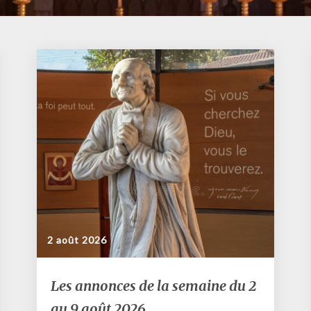
2 août 2026
Les
Les annonces de la semaine du 2
annonces
au 9 août 2026
de