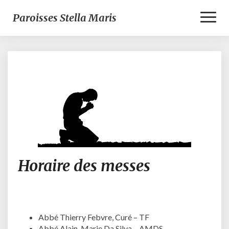
Toggl
Paroisses Stella Maris
Naviga
Horaire
Horaire des messes
des
messes
Abbé Thierry Febvre, Curé – TF
Abbé Alain-Marie Da Silva – AMDS