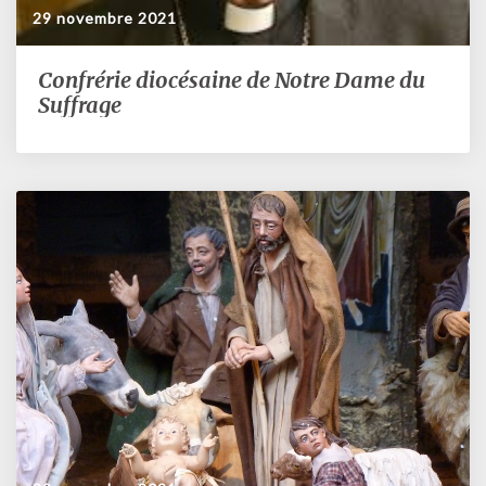
29 novembre 2021
Confrérie diocésaine de Notre Dame du
Confrérie
diocésaine
Suffrage
de
Notre
Dame
du
Suffrage