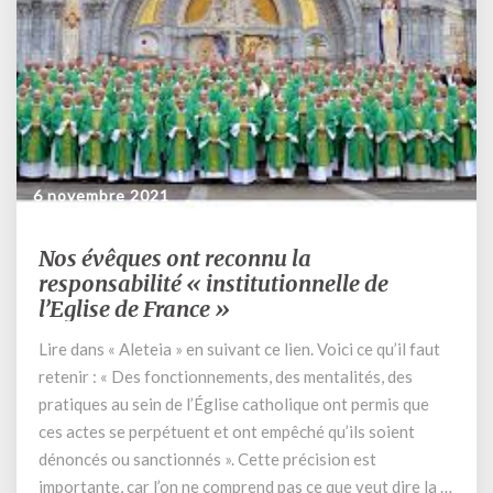
6 novembre 2021
Nos évêques ont reconnu la
Nos
évêques
responsabilité « institutionnelle de
ont
l’Eglise de France »
reconnu
Lire dans « Aleteia » en suivant ce lien. Voici ce qu’il faut
la
responsabilité
retenir : « Des fonctionnements, des mentalités, des
« institutionnelle
pratiques au sein de l’Église catholique ont permis que
de
ces actes se perpétuent et ont empêché qu’ils soient
l’Eglise
dénoncés ou sanctionnés ». Cette précision est
de
importante, car l’on ne comprend pas ce que veut dire la …