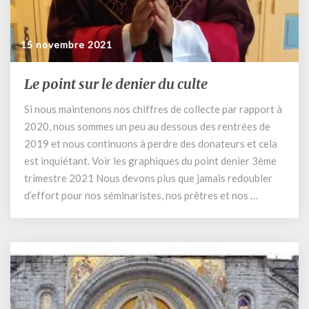
15 novembre 2021
Le point sur le denier du culte
Le
point
Si nous maintenons nos chiffres de collecte par rapport à
sur
2020, nous sommes un peu au dessous des rentrées de
le
denier
2019 et nous continuons à perdre des donateurs et cela
du
est inquiétant. Voir les graphiques du point denier 3ème
culte
trimestre 2021 Nous devons plus que jamais redoubler
d’effort pour nos séminaristes, nos prêtres et nos …