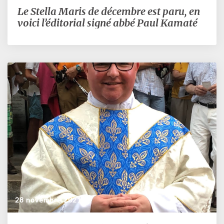
Le Stella Maris de décembre est paru, en
Le
Stella
voici l’éditorial signé abbé Paul Kamaté
Maris
de
décembre
est
paru,
en
voici
l’éditorial
signé
abbé
Paul
Kamaté
28 novembre 2021