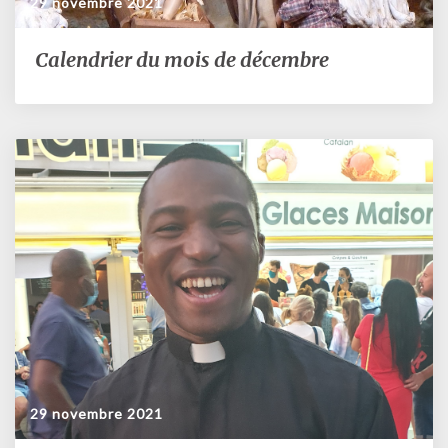
29 novembre 2021
Calendrier du mois de décembre
Calendrier
du
mois
de
décembre
29 novembre 2021