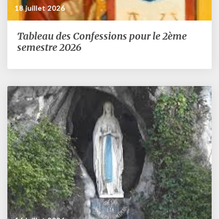
18 juillet 2026
Tableau des Confessions pour le 2ème
Tableau
des
semestre 2026
Confessions
pour
le
2ème
semestre
2026