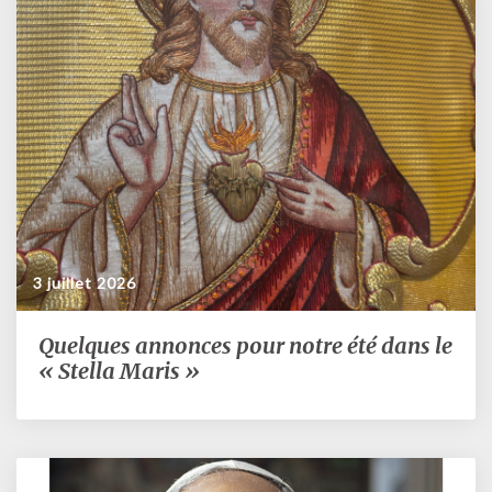
3 juillet 2026
Quelques annonces pour notre été dans le
Quelques
annonces
« Stella Maris »
pour
notre
été
dans
le