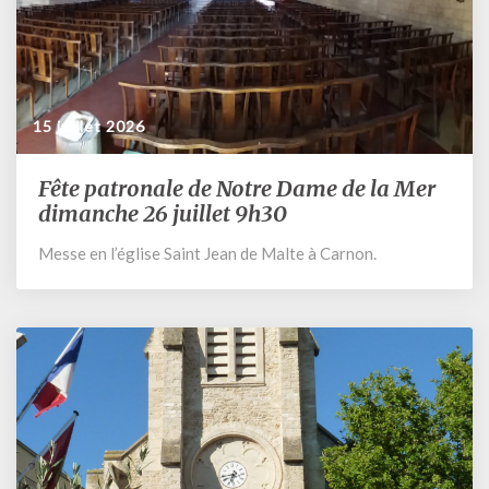
15 juillet 2026
Fête patronale de Notre Dame de la Mer
Fête
patronale
dimanche 26 juillet 9h30
de
Messe en l’église Saint Jean de Malte à Carnon.
Notre
Dame
de
la
Mer
dimanche
26
juillet
9h30