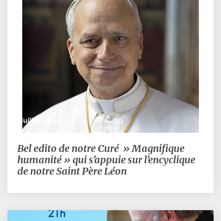
« Stella
Maris »
3 juillet 2026
Bel edito de notre Curé » Magnifique
Bel
edito
humanité » qui s’appuie sur l’encyclique
de
de notre Saint Père Léon
notre
Curé
»
Magnifique