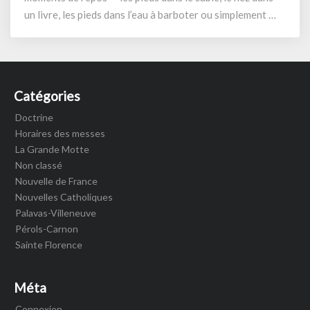
au
un livre, les pieds dans l’eau à barboter ou simplement …
12
juillet
Catégories
Doctrine
Horaires des messes
La Grande Motte
Non classé
Nouvelle de France
Nouvelles Catholiques
Palavas-Villeneuve
Pérols-Carnon
Sainte Florence
Méta
Connexion