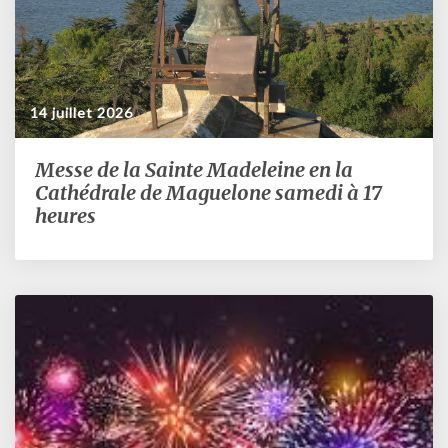
14 juillet 2026
Messe de la Sainte Madeleine en la
Messe
de
Cathédrale de Maguelone samedi à 17
la
heures
Sainte
Madeleine
en
la
Cathédrale
de
Maguelone
samedi
à
17