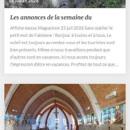
16 juillet 2026
Les annonces de la semaine du
Les
annonces
Affiche messe Maguelone 25 juil 2026 Sans oublier le
de
petit mot de Fabienne : Bonjour à toutes et à tous, Le
la
semaine
soleil est toujours au rendez-vous et les touristes sont
du
bien présents. Même si nous travaillons pendant que
d’autres sont en vacances, ici nous avons toujours
l’impression d’être en vacances. Profitez de tout ce que …