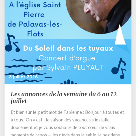
humanité »
qui
s’appuie
sur
l’encyclique
de
notre
Saint
Père
Léon
3 juillet 2026
Les annonces de la semaine du 6 au 12
Les
annonces
juillet
de
Et bien sûr le petit mot de Fabienne : Bonjour à toutes et
la
à tous, On y est ! la saison des vacances s’installe
semaine
du
doucement et je vous souhaite de tout cœur de vrais
6
moments de repos — les pieds dans le sable, le nez dans