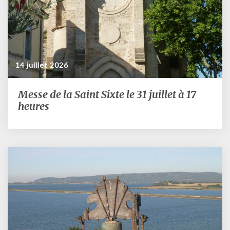
14 juillet 2026
Messe de la Saint Sixte le 31 juillet à 17
Messe
de
heures
la
Saint
Sixte
le
31
juillet
à
17
heures