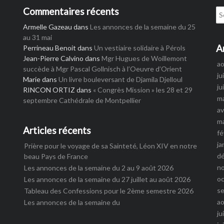
Commentaires récents
Se
for
Armelle Gazeau
dans
Les annonces de la semaine du 25
au 31 mai
A
Perrineau Benoit
dans
Un vestiaire solidaire à Pérols
Jean-Pierre Calvino
dans
Mgr Hugues de Woillemont
a
succède à Mgr Pascal Gollnisch à l’Oeuvre d’Orient
ju
Marie
dans
Un livre bouleversant de Djamila Djelloul
ju
RINCON ORTIZ
dans
« Congrès Mission » les 28 et 29
m
septembre Cathédrale de Montpellier
av
m
Articles récents
fé
ja
Prière pour le voyage de sa Sainteté, Léon XIV en notre
d
beau Pays de France
n
Les annonces de la semaine du 2 au 9 août 2026
o
Les annonces de la semaine du 27 juillet au août 2026
s
Tableau des Confessions pour le 2ème semestre 2026
a
Les annonces de la semaine du
ju