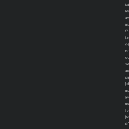
ju
m
av
m
fé
ja
d
n
o
s
a
ju
ju
m
av
m
fé
ja
d