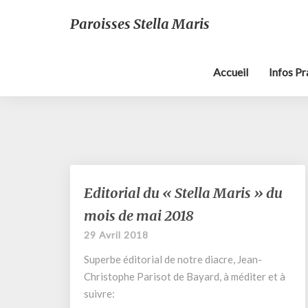
Paroisses Stella Maris
Accueil
Infos P
Editorial
Editorial du « Stella Maris » du
du
mois de mai 2018
« Stella
Maris »
29 Avril 2018
du
Superbe éditorial de notre diacre, Jean-
mois
de
Christophe Parisot de Bayard, à méditer et à
mai
suivre:
2018