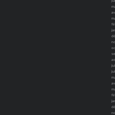
ju
m
av
m
fé
ja
d
n
o
s
a
ju
ju
m
av
m
fé
ja
d
n