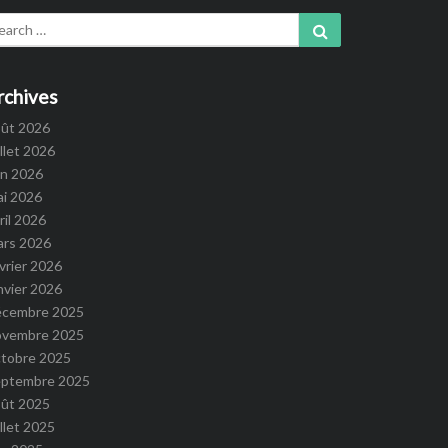
arch
Search
:
rchives
oût 2026
illet 2026
in 2026
ai 2026
ril 2026
ars 2026
vrier 2026
nvier 2026
écembre 2025
ovembre 2025
ctobre 2025
eptembre 2025
oût 2025
illet 2025