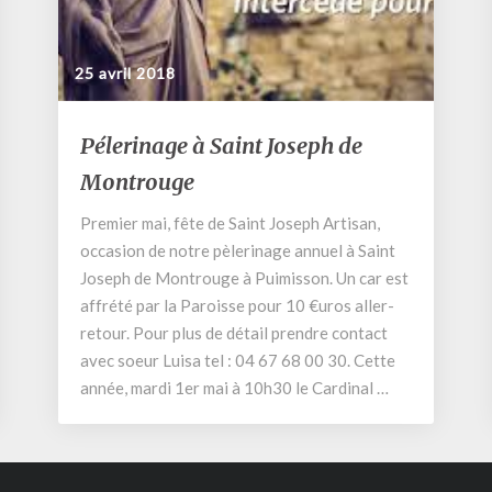
25 avril 2018
Pélerinage
Pélerinage à Saint Joseph de
à
Montrouge
Saint
Joseph
Premier mai, fête de Saint Joseph Artisan,
de
occasion de notre pèlerinage annuel à Saint
Montrouge
Joseph de Montrouge à Puimisson. Un car est
affrété par la Paroisse pour 10 €uros aller-
retour. Pour plus de détail prendre contact
avec soeur Luisa tel : 04 67 68 00 30. Cette
année, mardi 1er mai à 10h30 le Cardinal …