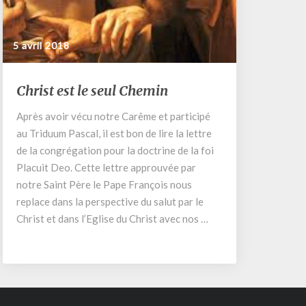
5 avril 2018
Christ
Christ est le seul Chemin
est
le
Après avoir vécu notre Carême et participé
seul
au Triduum Pascal, il est bon de lire la lettre
Chemin
de la congrégation pour la doctrine de la foi
Placuit Deo. Cette lettre approuvée par
notre Saint Père le Pape François nous
replace dans la perspective du salut par le
Christ et dans l’Eglise du Christ avec nos …