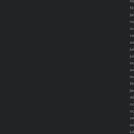
m
fé
ja
n
o
s
a
ju
ju
m
av
m
fé
ja
d
n
o
s
a
ju