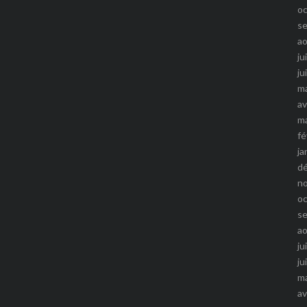
o
s
a
ju
ju
m
av
m
fé
ja
d
n
o
s
a
ju
ju
m
av