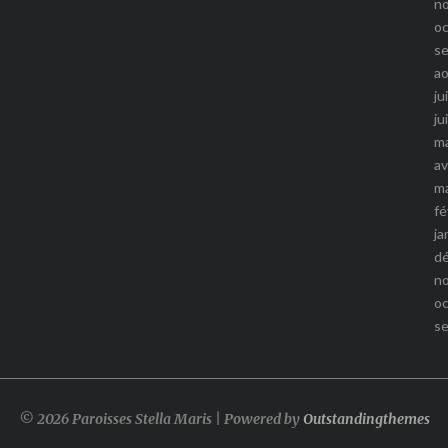
n
o
s
a
ju
ju
m
av
m
fé
ja
d
n
o
s
© 2026 Paroisses Stella Maris | Powered by
Outstandingthemes