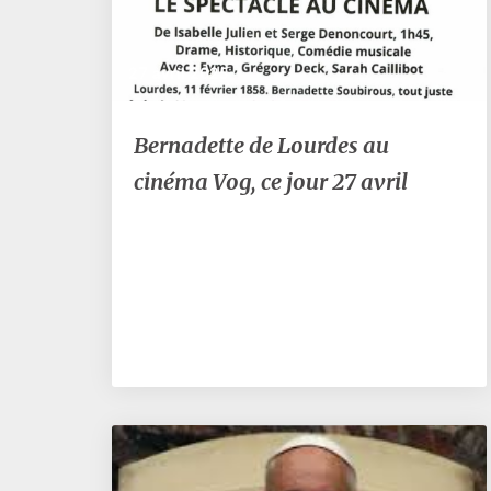
27 avril 2025
Bernadette
Bernadette de Lourdes au
de
cinéma Vog, ce jour 27 avril
Lourdes
au
cinéma
Vog,
ce
jour
27
avril