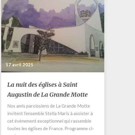
17 avril 2025
La
La nuit des églises à Saint
nuit
Augustin de La Grande Motte
des
églises
Nos amis paroissiens de La Grande Motte
à
invitent l’ensemble Stella Maris à assister à
Saint
Augustin
cet évènement exceptionnel qui rassemble
de
toutes les églises de France. Programme ci-
La