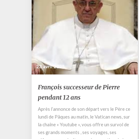
23 avril 2025
François
François successeur de Pierre
successeur
pendant 12 ans
de
Pierre
Après l’annonce de son départ vers le Père ce
pendant
lundi de Pâques au matin, le Vatican news, sur
12
ans
la chaîne « Youtube », vous offre un survol de
ses grands moments , ses voyages, ses