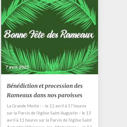
7 avril 2025
Bénédiction
Bénédiction et procession des
et
Rameaux dans nos paroisses
procession
des
La Grande Motte : – le 12 avril à 17 heures
Rameaux
sur la Parvis de l’église Saint Augustin – le 13
dans
nos
avril à 11 heures sur la Parvis de l’église Saint
paroisses