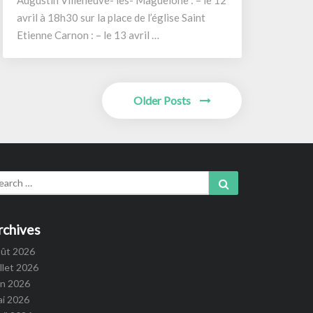
Augustin Villeneuve- les- Maguelone : – le 12
avril à 18h30 sur la place de l’église Saint
Etienne Carnon : – le 13 avril …
Older Posts
arch
Search
:
rchives
oût 2026
illet 2026
in 2026
ai 2026