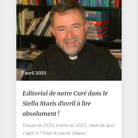
7 avril 2025
Editorial
Editorial de notre Curé dans le
de
Stella Maris d’avril à lire
notre
Curé
absolument !
dans
le
Douze ne 2023, trente en 2025…mais de quoi
Stella
s’agit-il ? Pour le savoir cliquez.
Maris