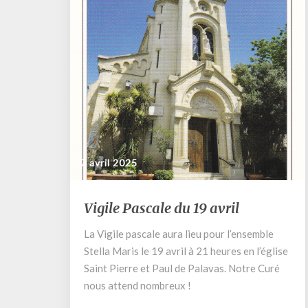
7 avril 2025
Vigile
Vigile Pascale du 19 avril
Pascale
du
La Vigile pascale aura lieu pour l’ensemble
19
Stella Maris le 19 avril à 21 heures en l’église
avril
Saint Pierre et Paul de Palavas. Notre Curé
nous attend nombreux !