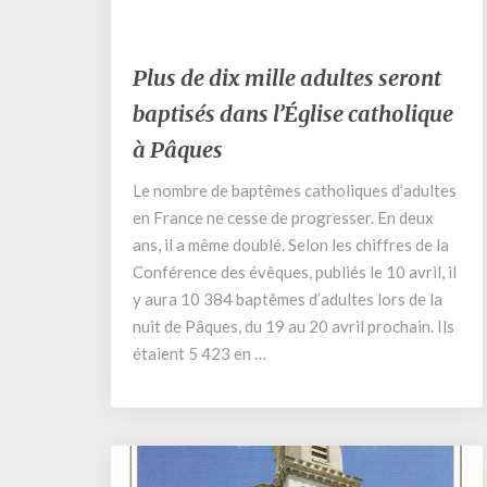
10 avril 2025
Plus
Plus de dix mille adultes seront
de
baptisés dans l’Église catholique
dix
mille
à Pâques
adultes
seront
Le nombre de baptêmes catholiques d’adultes
baptisés
en France ne cesse de progresser. En deux
dans
ans, il a même doublé. Selon les chiffres de la
l’Église
Conférence des évêques, publiés le 10 avril, il
catholique
y aura 10 384 baptêmes d’adultes lors de la
à
nuit de Pâques, du 19 au 20 avril prochain. Ils
Pâques
étaient 5 423 en …