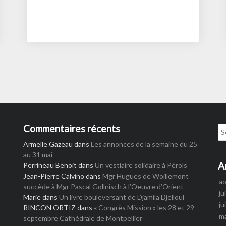
d’avril
à
lire
absolument
!
Commentaires récents
Se
for
Armelle Gazeau
dans
Les annonces de la semaine du 25
au 31 mai
A
Perrineau Benoit
dans
Un vestiaire solidaire à Pérols
Jean-Pierre Calvino
dans
Mgr Hugues de Woillemont
a
succède à Mgr Pascal Gollnisch à l’Oeuvre d’Orient
ju
Marie
dans
Un livre bouleversant de Djamila Djelloul
ju
RINCON ORTIZ
dans
« Congrès Mission » les 28 et 29
m
septembre Cathédrale de Montpellier