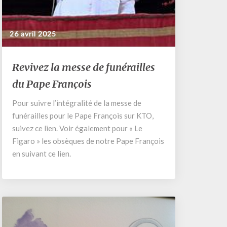
26 avril 2025
Revivez
Revivez la messe de funérailles
la
du Pape François
messe
de
Pour suivre l’intégralité de la messe de
funérailles
funérailles pour le Pape François sur KTO,
du
Pape
suivez ce lien. Voir également pour « Le
François
Figaro » les obsèques de notre Pape François
en suivant ce lien.