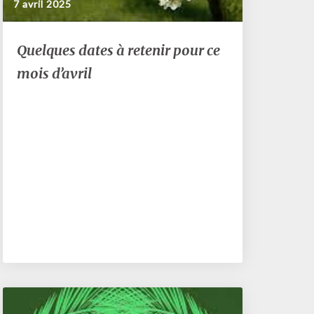
7 avril 2025
Quelques
Quelques dates à retenir pour ce
dates
mois d’avril
à
retenir
pour
ce
mois
d’avril