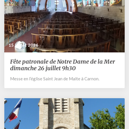
15 juillet 2026
Fête patronale de Notre Dame de la Mer
Fête
patronale
dimanche 26 juillet 9h30
de
Messe en l’église Saint Jean de Malte à Carnon.
Notre
Dame
de
la
Mer
dimanche
26
juillet