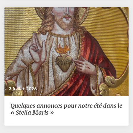
3 juillet 2026
Quelques annonces pour notre été dans le
Quelques
annonces
« Stella Maris »
pour
notre
été