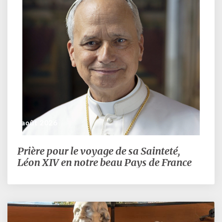
6 août 2026
Prière pour le voyage de sa Sainteté,
Prière
pour
Léon XIV en notre beau Pays de France
le
voyage
de
sa
Sainteté,