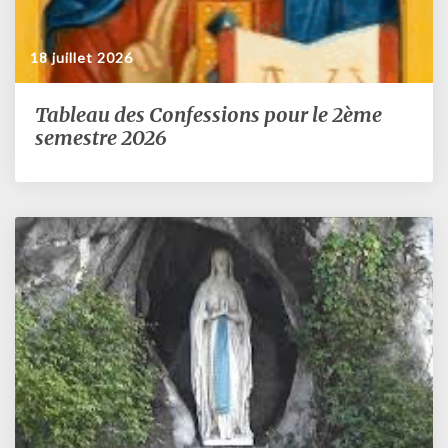
18 juillet 2026
Tableau des Confessions pour le 2ème
Tableau
des
semestre 2026
Confessions
pour
le
2ème
semestre
2026