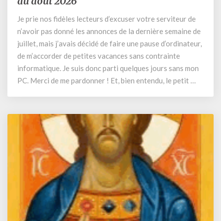
au août 2026
de
Je prie nos fidèles lecteurs d’excuser votre serviteur de
la
n’avoir pas donné les annonces de la dernière semaine de
semaine
du
juillet, mais j’avais décidé de faire une pause d’ordinateur,
27
de m’accorder de petites vacances sans contrainte
juillet
informatique. Je suis donc parti quelques jours sans mon
au
PC. Merci de me pardonner ! Et, bien entendu, le petit …
août
2026