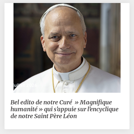
dans
le
« Stella
Maris »
3 juillet 2026
Bel edito de notre Curé » Magnifique
Bel
edito
humanité » qui s’appuie sur l’encyclique
de
de notre Saint Père Léon
notre
Curé