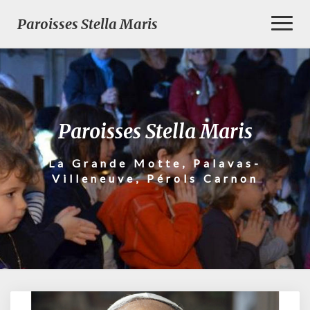
Toggl
Paroisses Stella Maris
Naviga
Paroisses Stella Maris
La Grande Motte, Palavas-
Villeneuve, Pérols Carnon