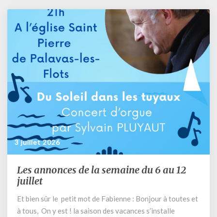
»
Magnifique
humanité »
qui
s’appuie
sur
l’encyclique
de
notre
Saint
Père
Léon
3 juillet 2026
Les annonces de la semaine du 6 au 12
Les
annonces
juillet
de
Et bien sûr le petit mot de Fabienne : Bonjour à toutes et
la
à tous, On y est ! la saison des vacances s’installe
semaine