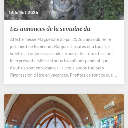
16 juillet 2026
Les annonces de la semaine du
Les
annonces
Affiche messe Maguelone 25 juil 2026 Sans oublier le
de
petit mot de Fabienne : Bonjour à toutes et à tous, Le
la
semaine
soleil est toujours au rendez-vous et les touristes sont
du
bien présents. Même si nous travaillons pendant que
d’autres sont en vacances, ici nous avons toujours
l’impression d’être en vacances. Profitez de tout ce que …