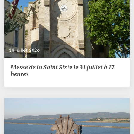
9h30
14 juillet 2026
Messe de la Saint Sixte le 31 juillet à 17
Messe
de
heures
la
Saint
Sixte
le
31
juillet
à
17
heures