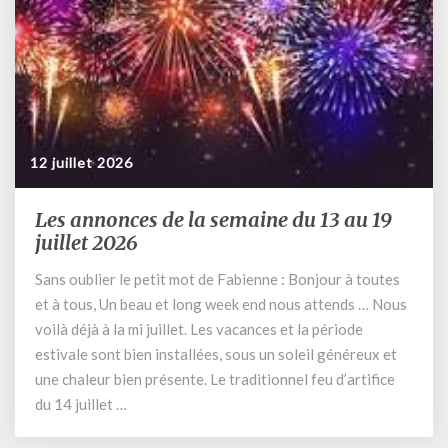
à
17
heures
12 juillet 2026
Les annonces de la semaine du 13 au 19
Les
annonces
juillet 2026
de
Sans oublier le petit mot de Fabienne : Bonjour à toutes
la
et à tous, Un beau et long week end nous attends … Nous
semaine
du
voilà déjà à la mi juillet. Les vacances et la période
13
estivale sont bien installées, sous un soleil généreux et
au
une chaleur bien présente. Le traditionnel feu d’artifice
19
du 14 juillet …
juillet
2026