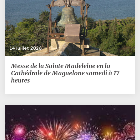
14 juillet 2026
Messe de la Sainte Madeleine en la
Messe
de
Cathédrale de Maguelone samedi à 17
la
heures
Sainte
Madeleine
en
la
Cathédrale
de
Maguelone
samedi