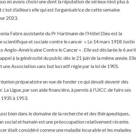
us en avons choisi une dont la réputation de sérieux n’est plus à
 c’est d’ailleurs elle qui est l’organisatrice de cette semaine
our 2023.
Dr Sonia Fabre assistante du Pr Hartmann de l’Hôtel Dieu est la
te scientifique et sociale contre le cancer » Le 14 mars 1918 Justin
o Anglo-Américaine Contre le Cancer « . Elle est déclarée le 6 avril
 appel à la générosité du public dès le 21 juin de la même année. Ell
t une Association sans but lucratif régie par la loi de 1901.
réunion préparatoire en vue de fonder ce qui devait devenir dès
 La Ligue, par son aide financière, à permis à l’UICC de faire ses
e 1935 à 1953.
aussi bien dans le domaine de la recherche et des thérapeutiques,
lan social et humain est une préoccupation relativement récente.
ncer était considéré comme une maladie incurable et les malades