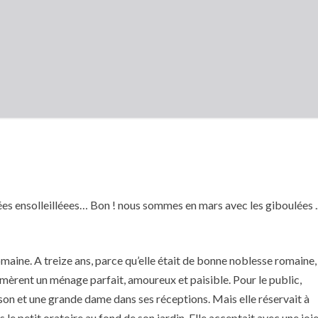
ées ensolleilléees… Bon ! nous sommes en mars avec les giboulées .
maine. A treize ans, parce qu’elle était de bonne noblesse romaine,
rmèrent un ménage parfait, amoureux et paisible. Pour le public,
son et une grande dame dans ses réceptions. Mais elle réservait à
 le petit oratoire au fond de son jardin. Elle acceptait avec une joi