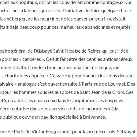
l’accès aux hôpitaux, car on les considérait comme contagieux. Ce
fois aussi laïques, qui prirent l’initiative de faire quelque chose
es héberger, de les nourrir et de les panser, puisqu’il n’existait
 était déjà beaucoup pour ces malheureux abandonnés et rejetés
caire général de l’Abbaye Saint Nicaise de Reims, qui eut l’idée
 pour les « cancérés ». Ce fut l’ancêtre des centres anticancéreux
nier-Chabot fonde à Lyon une association mi- laïque, mi-
 charitables appelée « Calvaire », pour donner des soins dans un
vaire » analogue s’est ouvert ensuite à Paris, rue de Lourmel. Des
 pour les hommes sous les auspices de Saint Jean de la Croix. Ces
46, on admit les cancéreux dans les hôpitaux et les hospices
ère tentative dans deux services dits « d’incurables » à la
ce publique ouvre un pavillon spécialisé à Brévannes.
me de Paris de Victor Hugo parait pour la première fois. S’il voyait