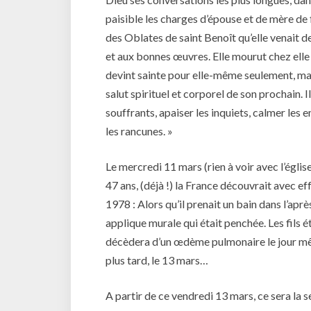
paisible les charges d’épouse et de mère de 
des Oblates de saint Benoît qu’elle venait d
et aux bonnes œuvres. Elle mourut chez elle e
devint sainte pour elle-même seulement, mais
salut spirituel et corporel de son prochain. I
souffrants, apaiser les inquiets, calmer les 
les rancunes. »
Le mercredi 11 mars (rien à voir avec l’égli
47 ans, (déjà !) la France découvrait avec e
1978 : Alors qu’il prenait un bain dans l’apr
applique murale qui était penchée. Les fils ét
décèdera d’un œdème pulmonaire le jour même
plus tard, le 13 mars…
A partir de ce vendredi 13 mars, ce sera la s