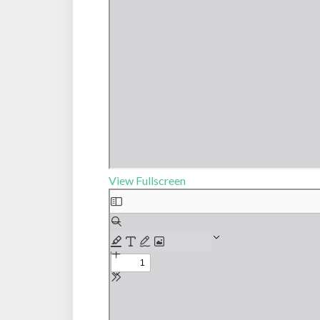
View Fullscreen
Aller
au
contenu
PDF