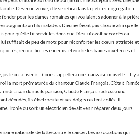
famille. Devenue veuve, elle se retira dans la petite congrégation
e fonder pour les dames romaines qui voulaient s’adonner à la prièr
n soignant son fils malade. « Dieu ne l’avait pas choisie afin qu’elle
 pour qu’elle fît servir les dons que Dieu lui avait accordés au
l lui suffisait de peu de mots pour réconforter les cœurs attristés et
emportés, réconcilier les ennemis, éteindre les haines invétérées et
se, juste un souvenir…) nous rappellera une mauvaise nouvelle… Il y 
ffroi la mort prématurée du chanteur Claude François. C’était l’anné
ès-midi, à son domicile parisien, Claude François redresse une
ant dénudés, il s’électrocute et ses doigts restent collés. Il
. Ironie du sort, un électricien devait venir réparer deux jours
emaine nationale de lutte contre le cancer. Les associations qui