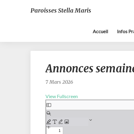
Paroisses Stella Maris
Accueil
Infos P
Annonces semaine
7 Mars 2026
View Fullscreen
Aller
au
contenu
PDF