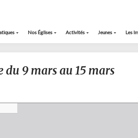
ratiques
Nos Églises
Activités
Jeunes
Les I
Annonces
 du 9 mars au 15 mars
semaine
du
9
mars
au
15
mars