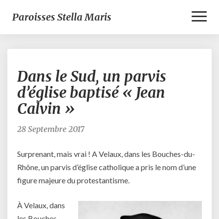
Toggl
Paroisses Stella Maris
Naviga
Dans
Dans le Sud, un parvis
le
Sud,
d’église baptisé « Jean
un
Calvin »
parvis
d’église
baptisé
28 Septembre 2017
« Jean
Calvin »
Surprenant, mais vrai ! A Velaux, dans les Bouches-du-
Rhône, un parvis d’église catholique a pris le nom d’une
figure majeure du protestantisme.
À Velaux, dans
les Bouches-