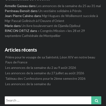
Armelle Gazeau
dans
Les annonces de la semaine du 25 au 31 mai
Perrineau Benoit
dans
Un vestiaire solidaire à Pérols
Jean-Pierre Calvino
dans
Mgr Hugues de Woillemont succède à
Mgr Pascal Gollnisch à l’Oeuvre d’Orient
Marie
dans
Un livre bouleversant de Djamila Djelloul
RINCON ORTIZ
dans
« Congrès Mission » les 28 et 29
septembre Cathédrale de Montpellier
Articles récents
Prière pour le voyage de sa Sainteté, Léon XIV en notre beau
Pays de France
Les annonces de la semaine du 2 au 9 août 2026
Les annonces de la semaine du 27 juillet au août 2026
Tableau des Confessions pour le 2ème semestre 2026
Les annonces de la semaine du
Search
Sear
for: