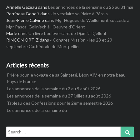
Armelle Gazeau
dans
Les annonces de la semaine du 25 au 31 mai
Perrineau Benoit
dans
Un vestiaire solidaire à Pérols
Jean-Pierre Calvino
dans
Mgr Hugues de Woillemont succède à
Mgr Pascal Gollnisch à l’Oeuvre d’Orient
Marie
dans
Un livre bouleversant de Djamila Djelloul
RINCON ORTIZ
dans
« Congrès Mission » les 28 et 29
septembre Cathédrale de Montpellier
Articles récents
Prière pour le voyage de sa Sainteté, Léon XIV en notre beau
Pays de France
Les annonces de la semaine du 2 au 9 août 2026
Les annonces de la semaine du 27 juillet au août 2026
Tableau des Confessions pour le 2ème semestre 2026
Les annonces de la semaine du
Search
Sear
for: