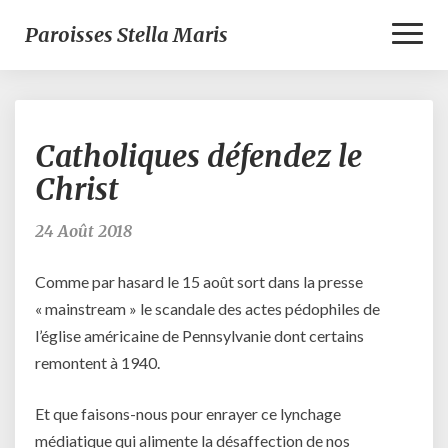
Toggl
Paroisses Stella Maris
Naviga
Catholiques
Catholiques défendez le
défendez
le
Christ
Christ
24 Août 2018
Comme par hasard le 15 août sort dans la presse
« mainstream » le scandale des actes pédophiles de
l’église américaine de Pennsylvanie dont certains
remontent à 1940.
Et que faisons-nous pour enrayer ce lynchage
médiatique qui alimente la désaffection de nos