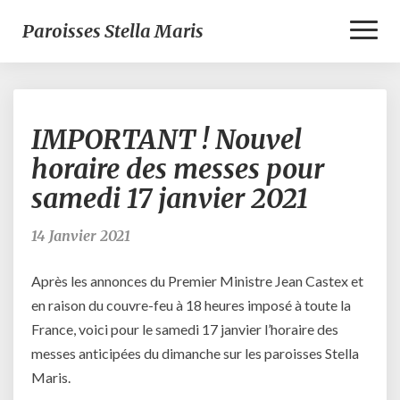
Toggl
Paroisses Stella Maris
Naviga
IMPORTANT
IMPORTANT ! Nouvel
!
Nouvel
horaire des messes pour
horaire
samedi 17 janvier 2021
des
messes
pour
14 Janvier 2021
samedi
17
Après les annonces du Premier Ministre Jean Castex et
janvier
en raison du couvre-feu à 18 heures imposé à toute la
2021
France, voici pour le samedi 17 janvier l’horaire des
messes anticipées du dimanche sur les paroisses Stella
Maris.