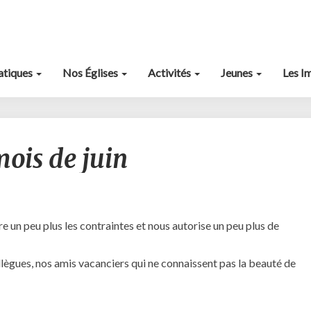
ratiques
Nos Églises
Activités
Jeunes
Les I
Le
mois de juin
calendrier
du
mois
de
juin
e un peu plus les contraintes et nous autorise un peu plus de
ollègues, nos amis vacanciers qui ne connaissent pas la beauté de