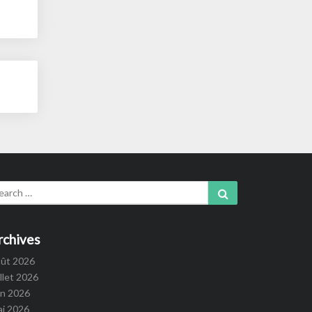
arch
Search
:
rchives
oût 2026
illet 2026
in 2026
ai 2026