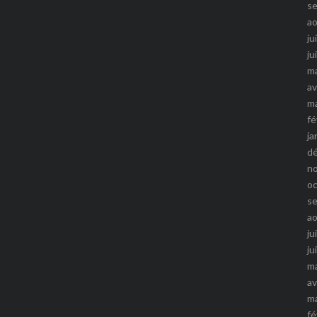
s
a
ju
ju
m
av
m
fé
ja
d
n
o
s
a
ju
ju
m
av
m
fé