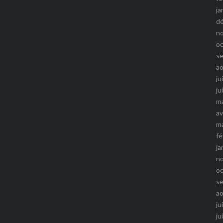
ja
d
n
o
s
a
ju
ju
m
av
m
fé
ja
n
o
s
a
ju
ju