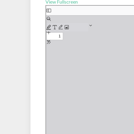
View Fullscreen
Aller
au
contenu
PDF