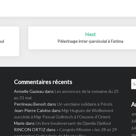
Next
aul
Pèlerinage inter-paroissial à Fatima
Commentaires récents
Se
for
Armelle Gazeau
dans
Les annonces de la semaine du 25
au 31 mai
A
Perrineau Benoit
dans
Un vestiaire solidaire à Pérols
Jean-Pierre Calvino
dans
Mgr Hugues de Woillemont
a
succède à Mgr Pascal Gollnisch à l’Oeuvre d’Orient
ju
Marie
dans
Un livre bouleversant de Djamila Djelloul
ju
RINCON ORTIZ
dans
« Congrès Mission » les 28 et 29
m
septembre Cathédrale de Montpellier