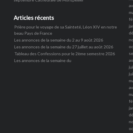
av
m
Articles récents
fé
ja
Prière pour le voyage de sa Sainteté, Léon XIV en notre
d
beau Pays de France
n
Les annonces de la semaine du 2 au 9 août 2026
o
Les annonces de la semaine du 27 juillet au août 2026
s
Tableau des Confessions pour le 2ème semestre 2026
a
Les annonces de la semaine du
ju
ju
m
av
m
fé
ja
d
n
o