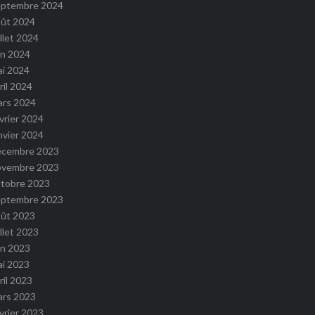
eptembre 2024
oût 2024
illet 2024
in 2024
ai 2024
ril 2024
ars 2024
vrier 2024
nvier 2024
écembre 2023
ovembre 2023
ctobre 2023
eptembre 2023
oût 2023
illet 2023
in 2023
ai 2023
ril 2023
ars 2023
vrier 2023