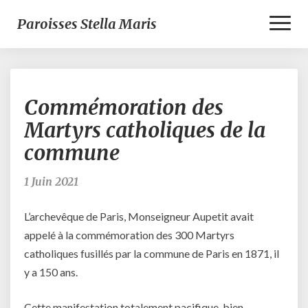
Toggl
Paroisses Stella Maris
Naviga
Commémoration
Commémoration des
des
Martyrs
Martyrs catholiques de la
catholiques
commune
de
la
commune
1 Juin 2021
L’archevêque de Paris, Monseigneur Aupetit avait
appelé à la commémoration des 300 Martyrs
catholiques fusillés par la commune de Paris en 1871, il
y a 150 ans.
Cette manifestation totalement pacifique, bien