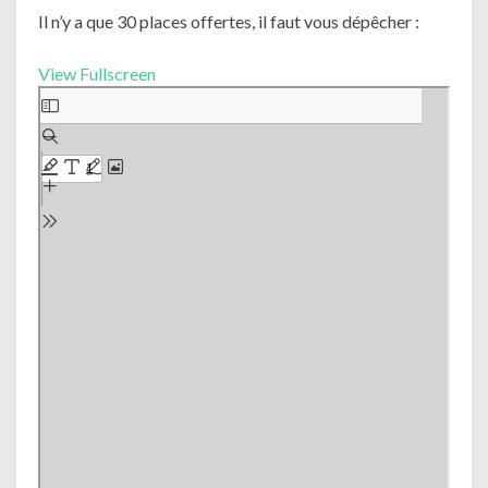
Il n’y a que 30 places offertes, il faut vous dépêcher :
View Fullscreen
Aller
au
contenu
PDF