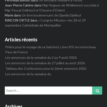
Perrineau Benoit
dans
Un vestiaire solidaire à Pérols
Jean-Pierre Calvino
dans
Mgr Hugues de Woillemont succède à
Mgr Pascal Gollnisch à l’Oeuvre d’Orient
Marie
dans
Un livre bouleversant de Djamila Djelloul
RINCON ORTIZ
dans
« Congrès Mission » les 28 et 29
septembre Cathédrale de Montpellier
Articles récents
Prière pour le voyage de sa Sainteté, Léon XIV en notre beau
Pays de France
Les annonces de la semaine du 2 au 9 août 2026
Les annonces de la semaine du 27 juillet au août 2026
Tableau des Confessions pour le 2ème semestre 2026
Les annonces de la semaine du
Search
Sear
for:
Archives