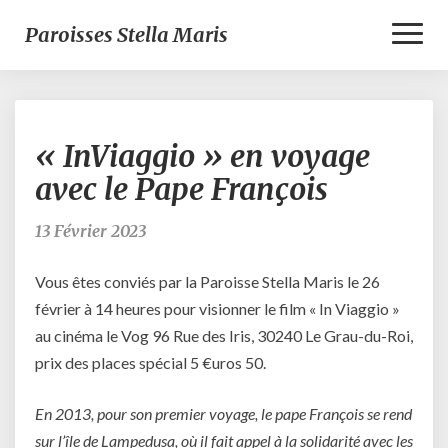
Toggl
Paroisses Stella Maris
Naviga
« InViaggio »
« InViaggio » en voyage
en
voyage
avec le Pape François
avec
le
13 Février 2023
Pape
François
Vous êtes conviés par la Paroisse Stella Maris le 26
février à 14 heures pour visionner le film « In Viaggio »
au cinéma le Vog 96 Rue des Iris, 30240 Le Grau-du-Roi,
prix des places spécial 5 €uros 50.
En 2013, pour son premier voyage, le pape François se rend
sur l’île de Lampedusa, où il fait appel à la solidarité avec les