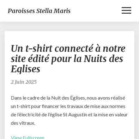
Toggl
Paroisses Stella Maris
Naviga
Un
Un t-shirt connecté à notre
t-
shirt
site édité pour la Nuits des
connecté
Eglises
à
notre
site
2 Juin 2025
édité
pour
Dans le cadre de la Nuit des Églises, nous avons réalisé
la
un t-shirt pour financer les travaux de mise aux normes
Nuits
de l’électricité de l’église St Augustin et la mise en valeur
des
Eglises
des vitraux.
View Fullscreen