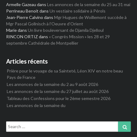
Armelle Gazeau
dans
Les annonces de la semaine du 25 au 31 mai
Perrineau Benoit
dans
Un vestiaire solidaire à Pérols
Jean-Pierre Calvino
dans
Mgr Hugues de Woillemont succède à
Mgr Pascal Gollnisch à l’Oeuvre d’Orient
Marie
dans
Un livre bouleversant de Djamila Djelloul
RINCON ORTIZ
dans
« Congrès Mission » les 28 et 29
septembre Cathédrale de Montpellier
Articles récents
Prière pour le voyage de sa Sainteté, Léon XIV en notre beau
Pays de France
Les annonces de la semaine du 2 au 9 août 2026
Les annonces de la semaine du 27 juillet au août 2026
Tableau des Confessions pour le 2ème semestre 2026
Les annonces de la semaine du
Search
Sear
for: