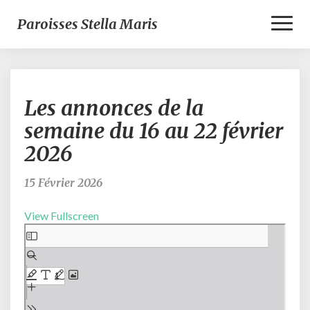
Toggl
Paroisses Stella Maris
Naviga
Les
Les annonces de la
annonces
de
semaine du 16 au 22 février
la
2026
semaine
du
16
15 Février 2026
au
22
View Fullscreen
février
Aller
2026
au
contenu
PDF