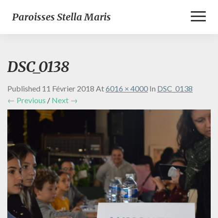
Toggl
Paroisses Stella Maris
Naviga
DSC_0138
Published
11 Février 2018
At
6016 × 4000
In
DSC_0138
← Previous
/
Next →