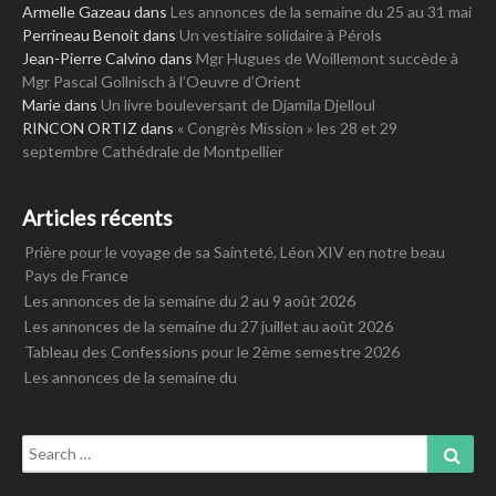
Armelle Gazeau
dans
Les annonces de la semaine du 25 au 31 mai
Perrineau Benoit
dans
Un vestiaire solidaire à Pérols
Jean-Pierre Calvino
dans
Mgr Hugues de Woillemont succède à
Mgr Pascal Gollnisch à l’Oeuvre d’Orient
Marie
dans
Un livre bouleversant de Djamila Djelloul
RINCON ORTIZ
dans
« Congrès Mission » les 28 et 29
septembre Cathédrale de Montpellier
Articles récents
Prière pour le voyage de sa Sainteté, Léon XIV en notre beau
Pays de France
Les annonces de la semaine du 2 au 9 août 2026
Les annonces de la semaine du 27 juillet au août 2026
Tableau des Confessions pour le 2ème semestre 2026
Les annonces de la semaine du
Search
Sear
for: