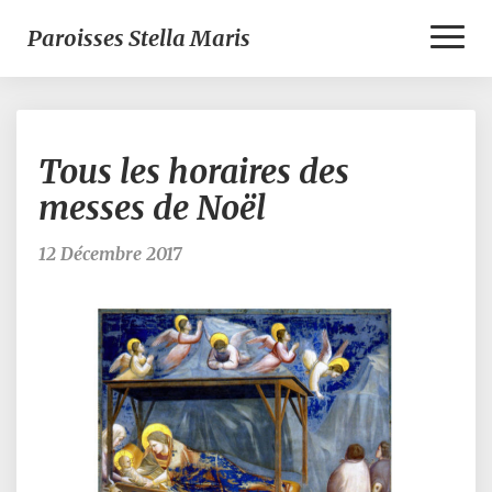
Toggl
Paroisses Stella Maris
Naviga
Tous
Tous les horaires des
les
horaires
messes de Noël
des
messes
12 Décembre 2017
de
Noël