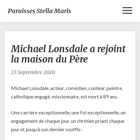
Toggl
Paroisses Stella Maris
Naviga
Michael
Michael Lonsdale a rejoint
Lonsdale
a
la maison du Père
rejoint
la
23 Septembre 2020
maison
du
Michael Lonsdale, acteur, comédien, conteur, peintre,
Père
catholique engagé, missionnaire, est mort à 89 ans.
Une carrière exceptionnelle, une Foi exceptionnelle, un
engagement de chaque jour, un chrétien priant chaque
jour et jusqu’à son dernier souffle :