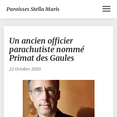
Toggl
Paroisses Stella Maris
Naviga
Un
Un ancien officier
ancien
officier
parachutiste nommé
parachutiste
Primat des Gaules
nommé
Primat
des
22 Octobre 2020
Gaules