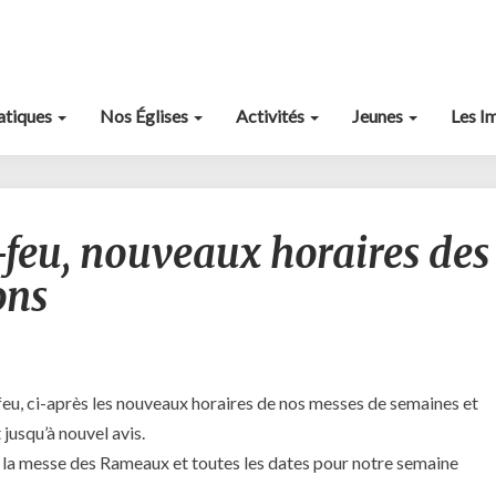
ratiques
Nos Églises
Activités
Jeunes
Les I
Nouveaux
feu, nouveaux horaires des
couvre-
feu,
ons
nouveaux
horaires
des
offices
et
eu, ci-après les nouveaux horaires de nos messes de semaines et
confessions
jusqu’à nouvel avis.
 la messe des Rameaux et toutes les dates pour notre semaine