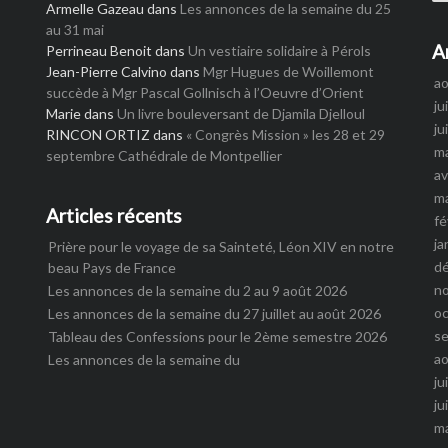
Armelle Gazeau
dans
Les annonces de la semaine du 25
au 31 mai
A
Perrineau Benoit
dans
Un vestiaire solidaire à Pérols
Jean-Pierre Calvino
dans
Mgr Hugues de Woillemont
a
succède à Mgr Pascal Gollnisch à l’Oeuvre d’Orient
ju
Marie
dans
Un livre bouleversant de Djamila Djelloul
ju
RINCON ORTIZ
dans
« Congrès Mission » les 28 et 29
m
septembre Cathédrale de Montpellier
av
m
Articles récents
fé
ja
Prière pour le voyage de sa Sainteté, Léon XIV en notre
d
beau Pays de France
n
Les annonces de la semaine du 2 au 9 août 2026
o
Les annonces de la semaine du 27 juillet au août 2026
s
Tableau des Confessions pour le 2ème semestre 2026
a
Les annonces de la semaine du
ju
ju
m