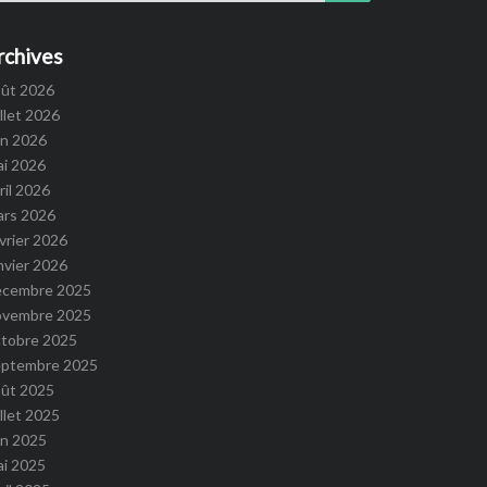
rchives
oût 2026
illet 2026
in 2026
ai 2026
ril 2026
ars 2026
vrier 2026
nvier 2026
écembre 2025
ovembre 2025
ctobre 2025
eptembre 2025
oût 2025
illet 2025
in 2025
ai 2025