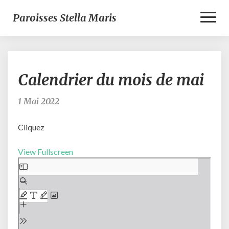
Toggl
Paroisses Stella Maris
Naviga
Calendrier
Calendrier du mois de mai
du
mois
de
1 Mai 2022
mai
Cliquez
View Fullscreen
Aller
au
contenu
PDF