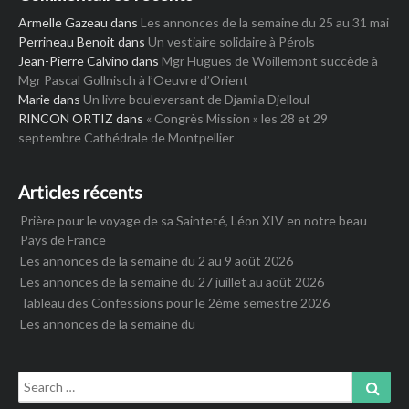
Armelle Gazeau
dans
Les annonces de la semaine du 25 au 31 mai
Perrineau Benoit
dans
Un vestiaire solidaire à Pérols
Jean-Pierre Calvino
dans
Mgr Hugues de Woillemont succède à
Mgr Pascal Gollnisch à l’Oeuvre d’Orient
Marie
dans
Un livre bouleversant de Djamila Djelloul
RINCON ORTIZ
dans
« Congrès Mission » les 28 et 29
septembre Cathédrale de Montpellier
Articles récents
Prière pour le voyage de sa Sainteté, Léon XIV en notre beau
Pays de France
Les annonces de la semaine du 2 au 9 août 2026
Les annonces de la semaine du 27 juillet au août 2026
Tableau des Confessions pour le 2ème semestre 2026
Les annonces de la semaine du
Search
Sear
for: