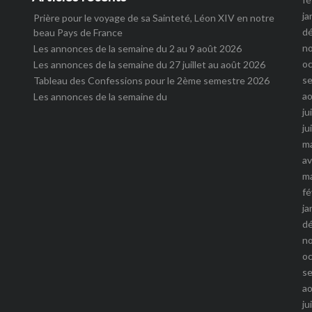
ja
Prière pour le voyage de sa Sainteté, Léon XIV en notre
d
beau Pays de France
n
Les annonces de la semaine du 2 au 9 août 2026
o
Les annonces de la semaine du 27 juillet au août 2026
s
Tableau des Confessions pour le 2ème semestre 2026
a
Les annonces de la semaine du
ju
ju
m
av
m
fé
ja
d
n
o
s
a
ju