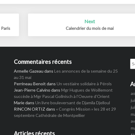
Next
 Paris
Calendrier du mois de mai
Commentaires récents
Se
for
Armelle Gazeau
dans
Les annonces de la semaine du 25
au 31 mai
A
Perrineau Benoit
dans
Un vestiaire solidaire à Pérols
Jean-Pierre Calvino
dans
Mgr Hugues de Woillemont
a
succède à Mgr Pascal Gollnisch à l’Oeuvre d’Orient
ju
Marie
dans
Un livre bouleversant de Djamila Djelloul
ju
RINCON ORTIZ
dans
« Congrès Mission » les 28 et 29
m
septembre Cathédrale de Montpellier
av
m
Articles récents
fé