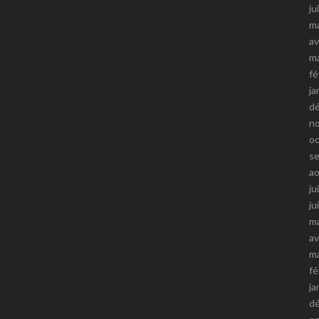
ju
m
av
m
fé
ja
d
n
o
s
a
ju
ju
m
av
m
fé
ja
d