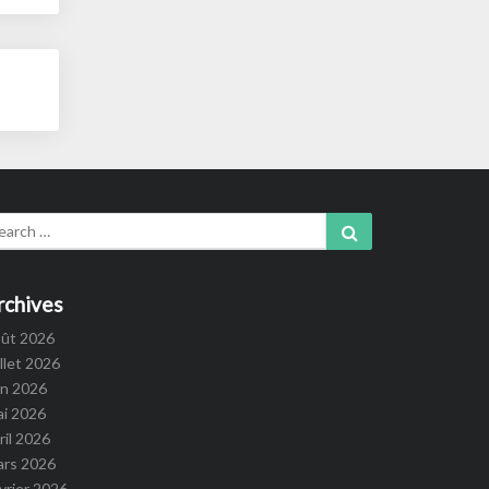
arch
Search
:
rchives
oût 2026
illet 2026
in 2026
ai 2026
ril 2026
ars 2026
vrier 2026