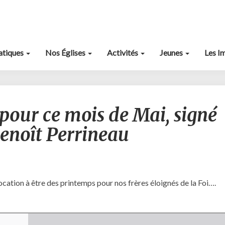
ratiques
Nos Églises
Activités
Jeunes
Les I
Magnifique
pour ce mois de Mai, signé
édito
pour
Benoît Perrineau
ce
mois
de
Mai,
signé
cation à être des printemps pour nos frères éloignés de la Foi….
par
notre
diacre
Benoît