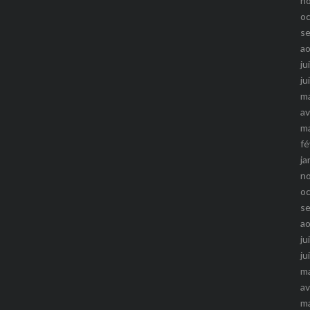
n
o
s
a
ju
ju
m
av
m
fé
ja
n
o
s
a
ju
ju
m
av
m