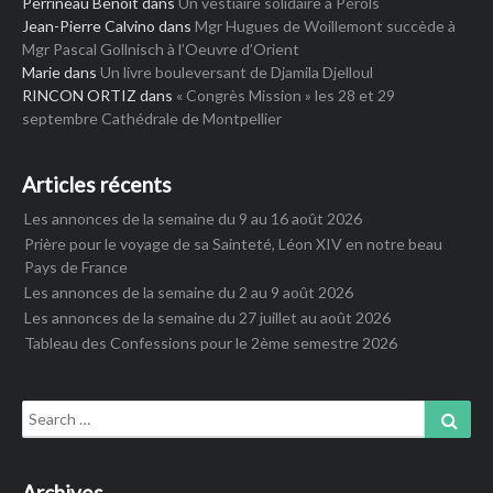
Perrineau Benoit
dans
Un vestiaire solidaire à Pérols
Jean-Pierre Calvino
dans
Mgr Hugues de Woillemont succède à
Mgr Pascal Gollnisch à l’Oeuvre d’Orient
Marie
dans
Un livre bouleversant de Djamila Djelloul
RINCON ORTIZ
dans
« Congrès Mission » les 28 et 29
septembre Cathédrale de Montpellier
Articles récents
Les annonces de la semaine du 9 au 16 août 2026
Prière pour le voyage de sa Sainteté, Léon XIV en notre beau
Pays de France
Les annonces de la semaine du 2 au 9 août 2026
Les annonces de la semaine du 27 juillet au août 2026
Tableau des Confessions pour le 2ème semestre 2026
Search
Sear
for:
Archives