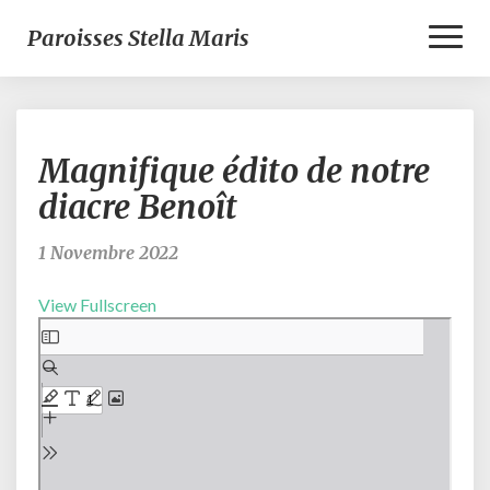
Toggl
Paroisses Stella Maris
Naviga
Magnifique
Magnifique édito de notre
édito
de
diacre Benoît
notre
diacre
1 Novembre 2022
Benoît
View Fullscreen
Aller
au
contenu
PDF