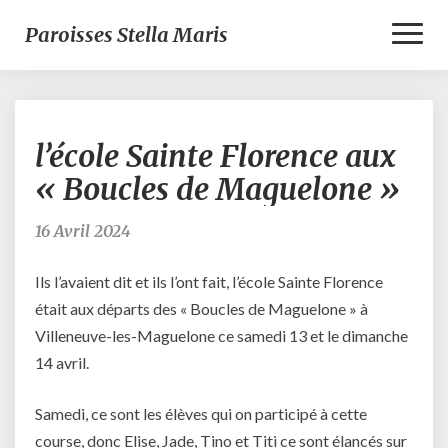
Toggl
Paroisses Stella Maris
Naviga
l’école
l’école Sainte Florence aux
Sainte
Florence
« Boucles de Maguelone »
aux
« Boucles
16 Avril 2024
de
Maguelone »
Ils l’avaient dit et ils l’ont fait, l’école Sainte Florence
était aux départs des « Boucles de Maguelone » à
Villeneuve-les-Maguelone ce samedi 13 et le dimanche
14 avril.
Samedi, ce sont les élèves qui on participé à cette
course, donc Elise, Jade, Tino et Titi ce sont élancés sur