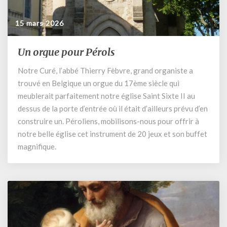
15 mars 2026
Un orgue pour Pérols
Un
orgue
Notre Curé, l’abbé Thierry Fèbvre, grand organiste a
pour
trouvé en Belgique un orgue du 17ème siècle qui
Pérols
meublerait parfaitement notre église Saint Sixte II au
dessus de la porte d’entrée où il était d’ailleurs prévu d’en
construire un. Péroliens, mobilisons-nous pour offrir à
notre belle église cet instrument de 20 jeux et son buffet
magnifique.