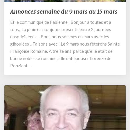
Annonces semaine du 9 mars au 15 mars
Annonces
semaine
Et le communiqué de Fabienne : Bonjour à toutes et à
du
tous, La pluie est toujours présente entre 2 journées
9
mars
ensolleilléees… Bon ! nous sommes en mars avec les
au
giboulées .. Faisons avec ! Le 9 mars nous fêterons Sainte
15
Françoise Romaine. A treize ans, parce qu’elle était de
mars
bonne noblesse romaine, elle dut épouser Lorenzo de
Ponziani. …