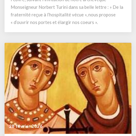
invite
Monseigneur Norbert Turini dans sa belle lettre : » De la
à
fraternité reçue à l’hospitalité vécue », nous propose
changer
« d’ouvrir nos portes et élargir nos coeurs ».
nos
coeurs
et
nos
pratiques
28 février 2026