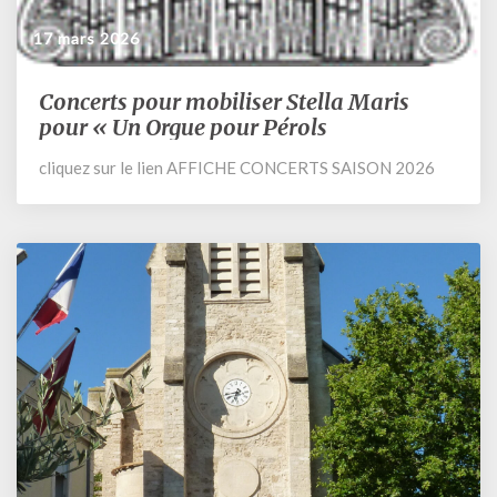
17 mars 2026
Concerts pour mobiliser Stella Maris
Concerts
pour
pour « Un Orgue pour Pérols
mobiliser
cliquez sur le lien AFFICHE CONCERTS SAISON 2026
Stella
Maris
pour
« Un
Orgue
pour
Pérols