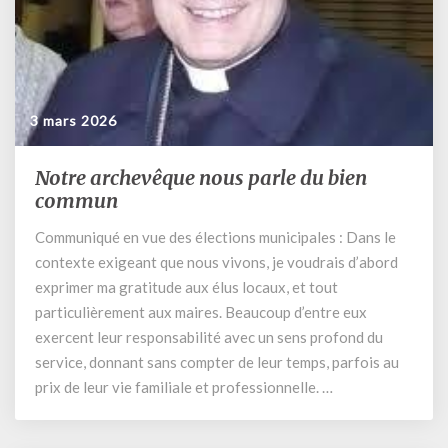
3 mars 2026
Notre archevêque nous parle du bien
Notre
archevêque
commun
nous
Communiqué en vue des élections municipales : Dans le
parle
contexte exigeant que nous vivons, je voudrais d’abord
du
bien
exprimer ma gratitude aux élus locaux, et tout
commun
particulièrement aux maires. Beaucoup d’entre eux
exercent leur responsabilité avec un sens profond du
service, donnant sans compter de leur temps, parfois au
prix de leur vie familiale et professionnelle. …