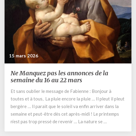
15 mars 2026
Ne Manquez pas les annonces de la
Ne
Manquez
semaine du 16 au 22 mars
pas
Et sans oublier le message de Fabienne : Bonjour à
les
toutes et à tous, La pluie encore la pluie … Il pleut il pleut
annonces
de
bergère … Il parait que le soleil va enfin arriver dans la
la
semaine et peut-être dès cet après-midi ! Le printemps
semaine
n’est pas trop pressé de revenir … La nature se …
du
16