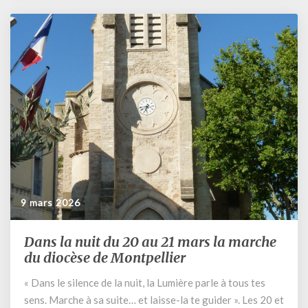
au
22
mars
9 mars 2026
Dans la nuit du 20 au 21 mars la marche
Dans
la
du diocèse de Montpellier
nuit
« Dans le silence de la nuit, la Lumière parle à tous tes
du
sens. Marche à sa suite… et laisse-la te guider ». Les 20 et
20