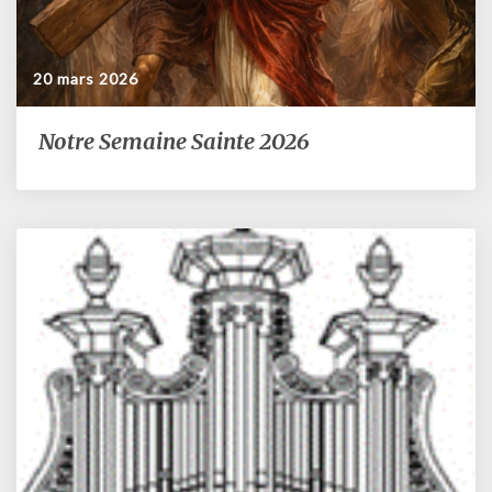
20 mars 2026
Notre Semaine Sainte 2026
Notre
Semaine
Sainte
2026