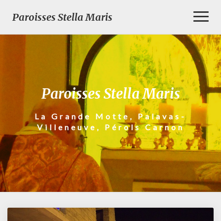
Toggl
Paroisses Stella Maris
Naviga
Paroisses Stella Maris
La Grande Motte, Palavas-
Villeneuve, Pérols Carnon