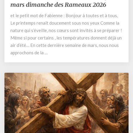
de
mars dimanche des Rameaux 2026
la
et le petit mot de Fabienne : Bonjour à toutes et à tous,
semaine
Le printemps renaît doucement sous nos yeux Comme la
du
23
nature qui s’éveille, nos cœurs sont invités à se préparer !
au
Même si pour certains , les températures donnent déjà un
29
air d’été… En cette dernière semaine de mars, nous nous
mars
approchons de la …
dimanche
des
Rameaux
2026