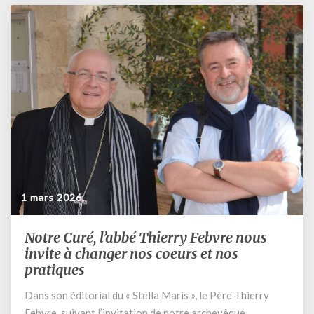
1 mars 2026
Notre Curé, l’abbé Thierry Febvre nous
Notre
Curé,
invite à changer nos coeurs et nos
l’abbé
pratiques
Thierry
Dans son éditorial du « Stella Maris », le Père Thierry
Febvre
nous
Febvre, suivant l’invitation de notre archevêque