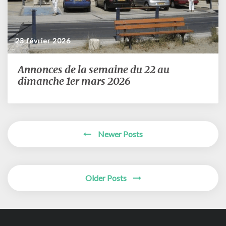
23 février 2026
Annonces de la semaine du 22 au
Annonces
de
dimanche 1er mars 2026
la
semaine
du
22
Posts
Newer Posts
au
navigation
dimanche
1er
mars
Older Posts
2026