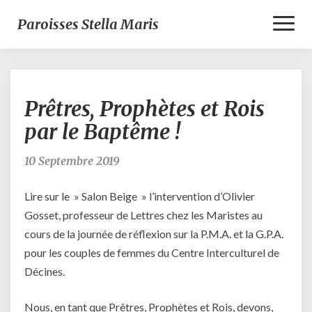
Toggl
Paroisses Stella Maris
Naviga
Prêtres,
Prêtres, Prophètes et Rois
Prophètes
et
par le Baptême !
Rois
par
10 Septembre 2019
le
Baptême
Lire sur le » Salon Beige » l’intervention d’Olivier
!
Gosset, professeur de Lettres chez les Maristes au
cours de la journée de réflexion sur la P.M.A. et la G.P.A.
pour les couples de femmes du Centre Interculturel de
Décines.
Nous, en tant que Prêtres, Prophètes et Rois, devons,