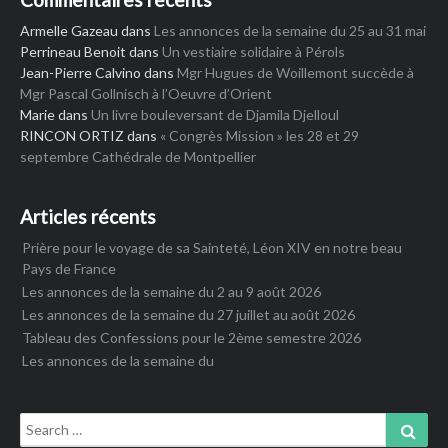
Armelle Gazeau
dans
Les annonces de la semaine du 25 au 31 mai
Perrineau Benoit
dans
Un vestiaire solidaire à Pérols
Jean-Pierre Calvino
dans
Mgr Hugues de Woillemont succède à
Mgr Pascal Gollnisch à l’Oeuvre d’Orient
Marie
dans
Un livre bouleversant de Djamila Djelloul
RINCON ORTIZ
dans
« Congrès Mission » les 28 et 29
septembre Cathédrale de Montpellier
Articles récents
Prière pour le voyage de sa Sainteté, Léon XIV en notre beau
Pays de France
Les annonces de la semaine du 2 au 9 août 2026
Les annonces de la semaine du 27 juillet au août 2026
Tableau des Confessions pour le 2ème semestre 2026
Les annonces de la semaine du
Search
Sear
for: