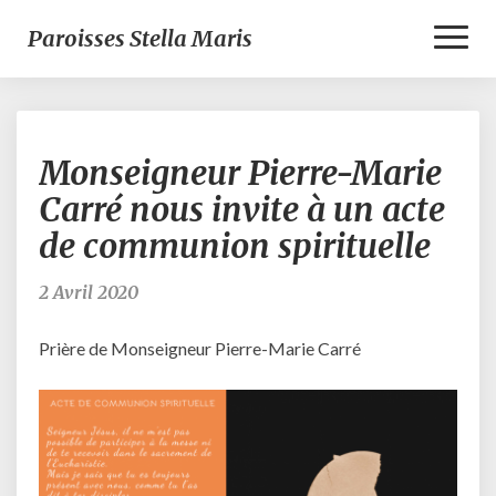
Toggl
Paroisses Stella Maris
Naviga
Monseigneur
Monseigneur Pierre-Marie
Pierre-
Marie
Carré nous invite à un acte
Carré
de communion spirituelle
nous
invite
à
2 Avril 2020
un
acte
Prière de Monseigneur Pierre-Marie Carré
de
communion
spirituelle