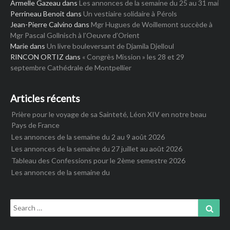
Armelle Gazeau
dans
Les annonces de la semaine du 25 au 31 mai
Perrineau Benoit
dans
Un vestiaire solidaire à Pérols
Jean-Pierre Calvino
dans
Mgr Hugues de Woillemont succède à
Mgr Pascal Gollnisch à l’Oeuvre d’Orient
Marie
dans
Un livre bouleversant de Djamila Djelloul
RINCON ORTIZ
dans
« Congrès Mission » les 28 et 29
septembre Cathédrale de Montpellier
Articles récents
Prière pour le voyage de sa Sainteté, Léon XIV en notre beau
Pays de France
Les annonces de la semaine du 2 au 9 août 2026
Les annonces de la semaine du 27 juillet au août 2026
Tableau des Confessions pour le 2ème semestre 2026
Les annonces de la semaine du
Search
Sear
for: